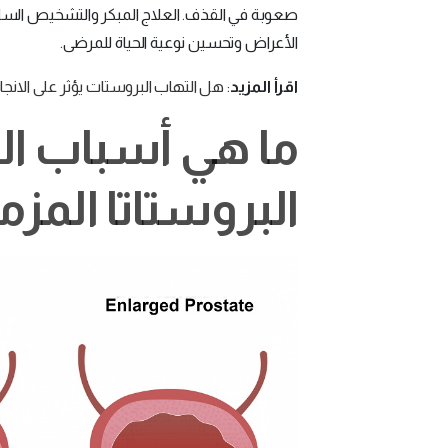
صعوبة في القذف. العلاج المبكر والتشخيص السلي
الأعراض وتحسين نوعية الحياة للمرضى.
اقرأ المزيد
:
هل التهاب البروستات يؤثر على الانجاب؟ 5 طرق للعلاج في ال
ما هي أسباب ال
البروستاتا المز