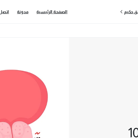
ق حكيم
الصفحة الرئيسية
مدونة
اتصل 
زمن: أسبابه ال10