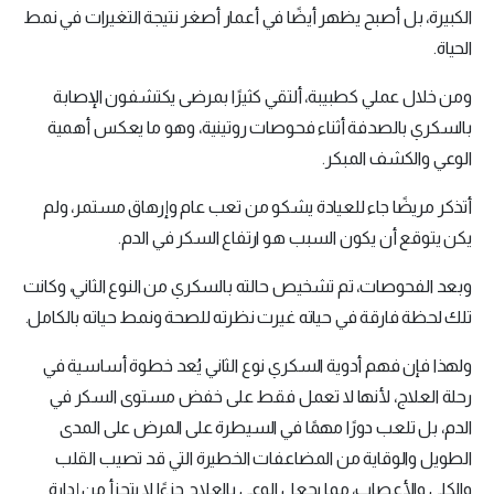
الكبيرة، بل أصبح يظهر أيضًا في أعمار أصغر نتيجة التغيرات في نمط
الحياة.
ومن خلال عملي كطبيبة، ألتقي كثيرًا بمرضى يكتشفون الإصابة
بالسكري بالصدفة أثناء فحوصات روتينية، وهو ما يعكس أهمية
الوعي والكشف المبكر.
أتذكر مريضًا جاء للعيادة يشكو من تعب عام وإرهاق مستمر، ولم
يكن يتوقع أن يكون السبب هو ارتفاع السكر في الدم.
وبعد الفحوصات، تم تشخيص حالته بالسكري من النوع الثاني، وكانت
تلك لحظة فارقة في حياته غيرت نظرته للصحة ونمط حياته بالكامل.
ولهذا فإن فهم أدوية السكري نوع الثاني يُعد خطوة أساسية في
رحلة العلاج، لأنها لا تعمل فقط على خفض مستوى السكر في
الدم، بل تلعب دورًا مهمًا في السيطرة على المرض على المدى
الطويل والوقاية من المضاعفات الخطيرة التي قد تصيب القلب
والكلى والأعصاب، مما يجعل الوعي بالعلاج جزءًا لا يتجزأ من إدارة