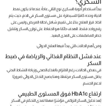
السكري؟
يبدأ استخدام أدوية السكري نوع الثاني عادةً عندما لا يكون نمط
الحياة وحده كافيًا للسيطرة على مستوى السكر في الدم، حيث يتم
اتخاذ قرار العلاج بناءً على تقييم شامل لحالة المريض وليس على
رقم واحد فقط. الهدف دائمًا هو الحفاظ على توازن السكر وتقليل
خطر المضاعفات على المدى البعيد.
ومن أهم الحالات التي يبدأ فيها العلاج الدوائي:
عند فشل النظام الغذائي والرياضة في ضبط
السكر
في بعض الحالات، رغم الالتزام بالغذاء الصحي وزيادة النشاط البدني،
يظل مستوى السكر مرتفعًا، وهنا يصبح التدخل الدوائي ضروريًا
لدعم الجسم.
ارتفاع HbA1c فوق المستوى الطبيعي
يُعد تحليل السكر التراكمي مؤشرًا مهمًا لمدى التحكم في السكر