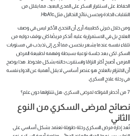
الحفاظ على استقرار السكر على المدى البعيد، مما يقلل من
التقلبات الحادة ويحسن نتائج التحاليل مثل HbA1c.
ومن خلال خبرتي كطبيبة، أرى أن التحدي الأكبر ليس في وصف
العلاج بل في الاستمرارية عليه. أتذكر مريضًا كان يوقف دواءه من
تلقاء نفسه عندما يشعر بتحسن، مما أدى إلى تذبذب في مستويات
السكر، لكن بعد جلسة توعية بسيطة وفهمه لطبيعة المرض
المزمن، أصبح أكثر التزامًا واستقرت حالته بشكل ملحوظ. هذا يوضح
أن الالتزام بالعلاج هو عنصر أساسي لا يقل أهمية عن الدواء نفسه
في رحلة علاج السكري.
7 من
أخطر الفواكه لمرضى السكري
: هل تتناولها دون علم؟
نصائح لمرضى السكري من النوع
الثاني
تُعد إدارة مرض السكري رحلة طويلة تعتمد بشكل أساسي على
التوازن بين نمط الحياة والعلاج الدوائي، وخاصة أدوية السكري نوع