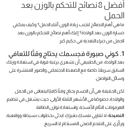
أفضل 8 نصائح للتحكم بالوزن بعد
الحمل
ما هي أهم النصائح لتجنب زيادة الوزن أثناء الحمل؟ وكيف يمكنني
خسارة الوزن بعد الولادة؟ إليك أهم نصائح للتحكم بالوزن بعد
الحمل من خبراء التغذية في حكيم كير:
1. كوني صبورة فجسمك يحتاج وقتًا للتعافي
بعد الولادة، من الطبيعي أن تشعري برغبة قوية في استعادة وزنك
السابق سريعًا، خاصة مع الضغط الاجتماعي والصور المنتشرة على
وسائل التواصل.
لكن الحقيقة هي أن الجسم يحتاج وقتًا كافيًا ليتعافى من الحمل
والولادة، خصوصًا في الأشهر الثلاثة الأولى، حيث ينشغل في تنظيم
الهرمونات، التئام الأنسجة، واستعادة توازن الطاقة.
النصيحة:
لا تقارني نفسكِ بغيركِ. ابدئي بخطوات بسيطة وواقعية،
وركّزي على التقدم الصحي المستدام لا السريع.