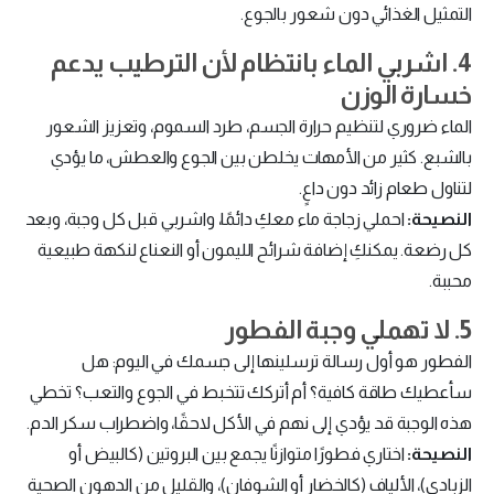
التمثيل الغذائي دون شعور بالجوع.
4. اشربي الماء بانتظام لأن الترطيب يدعم
خسارة الوزن
الماء ضروري لتنظيم حرارة الجسم، طرد السموم، وتعزيز الشعور
بالشبع. كثير من الأمهات يخلطن بين الجوع والعطش، ما يؤدي
لتناول طعام زائد دون داعٍ.
النصيحة:
احملي زجاجة ماء معكِ دائمًا، واشربي قبل كل وجبة، وبعد
كل رضعة. يمكنكِ إضافة شرائح الليمون أو النعناع لنكهة طبيعية
محببة.
5. لا تهملي وجبة الفطور
الفطور هو أول رسالة ترسلينها إلى جسمك في اليوم: هل
سأعطيك طاقة كافية؟ أم أتركك تتخبط في الجوع والتعب؟ تخطي
هذه الوجبة قد يؤدي إلى نهم في الأكل لاحقًا، واضطراب سكر الدم.
النصيحة:
اختاري فطورًا متوازنًا يجمع بين البروتين (كالبيض أو
الزبادي)، الألياف (كالخضار أو الشوفان)، والقليل من الدهون الصحية