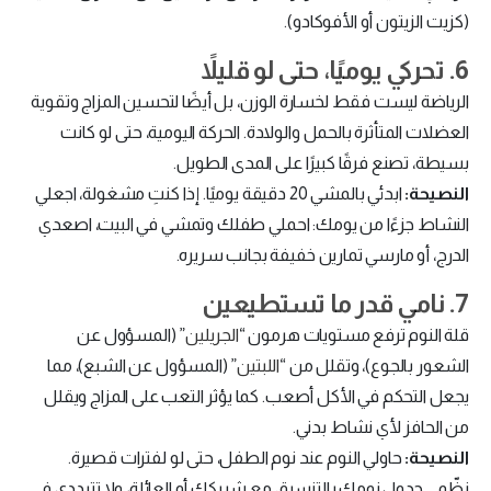
(كزيت الزيتون أو الأفوكادو).
6. تحركي يوميًا، حتى لو قليلاً
الرياضة ليست فقط لخسارة الوزن، بل أيضًا لتحسين المزاج وتقوية
العضلات المتأثرة بالحمل والولادة. الحركة اليومية، حتى لو كانت
بسيطة، تصنع فرقًا كبيرًا على المدى الطويل.
النصيحة:
ابدئي بالمشي 20 دقيقة يوميًا. إذا كنتِ مشغولة، اجعلي
النشاط جزءًا من يومك: احملي طفلك وتمشي في البيت، اصعدي
الدرج، أو مارسي تمارين خفيفة بجانب سريره.
7. نامي قدر ما تستطيعين
قلة النوم ترفع مستويات هرمون “
الجريلين
” (المسؤول عن
الشعور بالجوع)، وتقلل من “
اللبتين
” (المسؤول عن الشبع)، مما
يجعل التحكم في الأكل أصعب. كما يؤثر التعب على المزاج ويقلل
من الحافز لأي نشاط بدني.
النصيحة:
حاولي النوم عند نوم الطفل، حتى لو لفترات قصيرة.
نظّمي جدول نومكِ بالتنسيق مع شريكك أو العائلة، ولا تترددي في