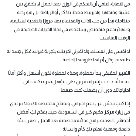
في النهاية، اعلمي أن التحكم في الوزن بعد الحمل لا يتحقق بين
عشية وضحاها، ولا يرتبط فقط بالأكل أو الرياضة، بل هو رحلة
متكاملة تبدأ من حب الذات والاهتمام بها، مرورًا بالتغذية السليمة،
وانتهاءً بدعم متخصص يساعدك في اتخاذ الخيارات الصحيحة في
الوقت المناسب.
لا تقسي على نفسك، ولا تقارني تجربتك بتجربة غيرك، فكل جسد له
طبيعته، وكل أم لها ظروفها الخاصة.
التغيير الحقيقي يبدأ بخطوة، وهذه الخطوة تكون أسهل وأكثر أمانًا
عندما تُتخذ تحت إشراف فريق طبي مؤهل يعرف كيف يلبي
احتياجاتك دون أن يضعك تحت ضغط.
إذا كنتِ تبحثين عن دعم احترافي، ونصائح مخصصة لكِ، فلا تترددي
في زيارة
مركز
حكيم كير
في السعودية
، حيث يقدّم لكِ أفضل
أخصائيي التغذية برامج غذائية مخصصة بعد الحمل، ضمن بيئة
داعمة ومهنية تهتم بكِ كأم وإنسانة.