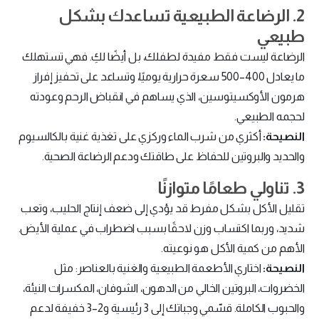
2. الرضاعة الطبيعية تساعدك بشكل
طبيعي
الرضاعة ليست فقط مفيدة لطفلك، بل أيضًا لكِ. فهي تستهلك
ما يعادل 400–500 سعرة حرارية يوميًا، وتساعد على تحفيز إفراز
هرمون الأوكسيتوسين، الذي يساهم في انقباض الرحم وعودته
لحجمه الطبيعي.
النصيحة:
أكثري من شرب الماء وركزي على تغذية غنية بالكالسيوم
والحديد والبروتين للحفاظ على طاقتك ودعم الرضاعة الصحية.
3. تناولي طعامًا متوازنًا
تقليل الأكل بشكل مفرط قد يؤدي إلى ضعف إنتاج الحليب، وتعب
شديد، وربما اكتساب وزن لاحقًا بسبب اضطراب في عملية الأيض.
الأهم من كمية الأكل هو نوعيته.
النصيحة:
اختاري الأطعمة الطبيعية والغنية بالعناصر: مثل
الخضروات، البروتين الخالي من الدهون، الشوفان، المكسرات النيئة،
والحبوب الكاملة. قسّمي وجباتك إلى 3 رئيسية و2–3 خفيفة لدعم