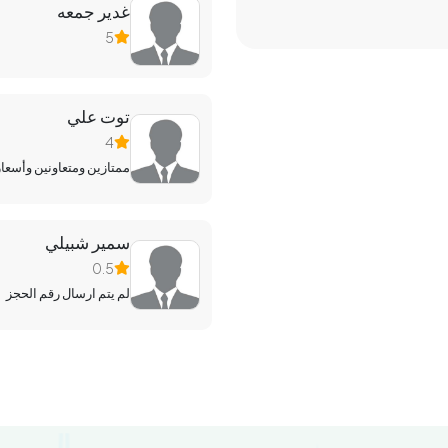
غدير جمعه
5
توت علي
4
ممتازين ومتعاونين وأسعار
سمير شبيلي
0.5
لم يتم ارسال رقم الحجز