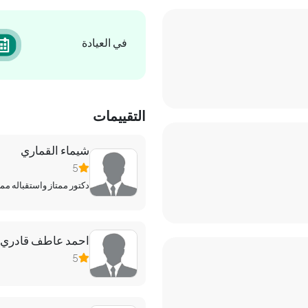
في العيادة
التقييمات
شيماء القماري
5
دكتور ممتاز واستقباله مم
احمد عاطف قادري
5