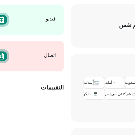
فيديو
م نفس
اتصال
لسعودية
أمانة
سلامة
التقييمات
شركة تي سي إس
سايكو